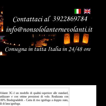
Volante 3G é un modello di qualitá superiore alle standard,
 utilizzare e con ottime prestzioni di volo. Realizzata con
 100% Biodegradabili - Carta di riso ignifuga a doppio stato,
li di lana ignifuga.