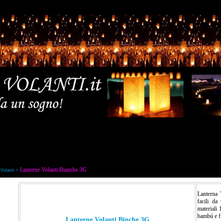
Lanterne Volanti Bianche 3G
Volanti >
Lanterna 
facili da
materiali
bambú e fi
Lanterne Volanti Binche 3G