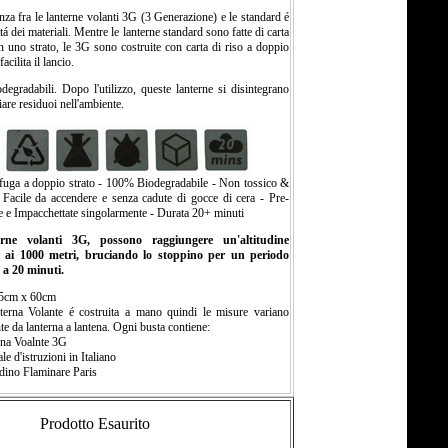
nza fra le lanterne volanti 3G (3 Generazione) e le standard é
itá dei materiali. Mentre le lanterne standard sono fatte di carta
n uno strato, le 3G sono costruite con carta di riso a doppio
facilita il lancio.
egradabili. Dopo l'utilizzo, queste lanterne si disintegrano
iare residuoi nell'ambiente.
ifuga a doppio strato - 100% Biodegradabile - Non tossico &
 Facile da accendere e senza cadute di gocce di cera - Pre-
e e Impacchettate singolarmente - Durata 20+ minuti
rne volanti 3G, possono raggiungere un'altitudine
e ai 1000 metri, bruciando lo stoppino per un periodo
 a 20 minuti.
95cm x 60cm
erna Volante é costruita a mano quindi le misure variano
e da lanterna a lantena. Ogni busta contiene:
rna Voalnte 3G
e d'istruzioni in Italiano
dino Flaminare Paris
Prodotto Esaurito