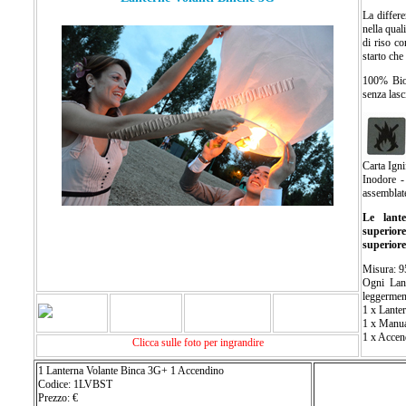
La differe
nella qual
di riso co
starto che 
100% Biod
senza lasc
Carta Ign
Inodore -
assemblat
Le lante
superior
superiore
Misura: 
Ogni Lant
leggerment
1 x Lante
1 x Manual
1 x Accen
Clicca sulle foto per ingrandire
1 Lanterna Volante Binca 3G+ 1 Accendino
Codice: 1LVBST
Prezzo: €